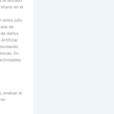
a arrancado
sitario en el
 entre julio
rana de
s de daños
Artificial
abordando
encias. En
actividades
 evaluar el
ren