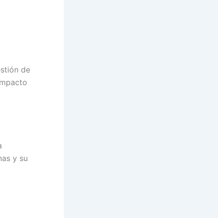
estión de
 impacto
a
nas y su