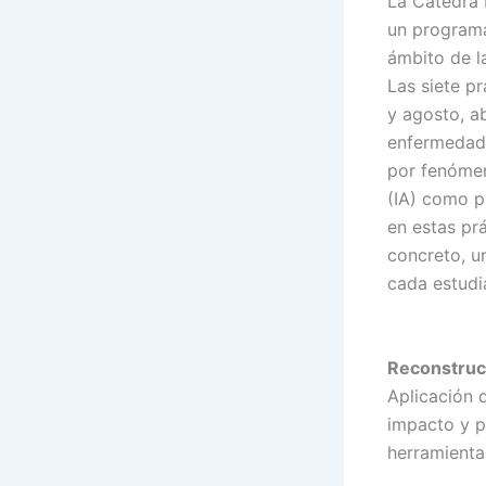
La Cátedra
un programa 
ámbito de la 
Las siete pr
y agosto, a
enfermedade
por fenómeno
(IA) como p
en estas prá
concreto, un
cada estudi
Reconstrucc
Aplicación 
impacto y p
herramienta