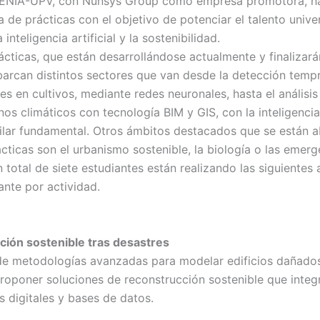
 ENIA-UPV, con Nunsys Group como empresa promotora, h
de prácticas con el objetivo de potenciar el talento univer
inteligencia artificial y la sostenibilidad.
ácticas, que están desarrollándose actualmente y finalizarán
barcan distintos sectores que van desde la detección temp
s en cultivos, mediante redes neuronales, hasta el análisi
s climáticos con tecnología BIM y GIS, con la inteligencia 
ilar fundamental. Otros ámbitos destacados que se están 
cticas son el urbanismo sostenible, la biología o las emerg
 total de siete estudiantes están realizando las siguientes 
ante por actividad.
ión sostenible tras desastres
de metodologías avanzadas para modelar edificios dañados,
roponer soluciones de reconstrucción sostenible que integ
s digitales y bases de datos.