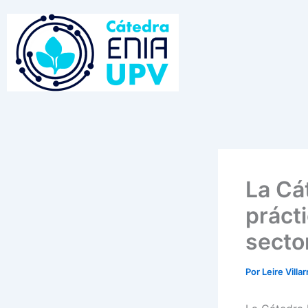
Ir
al
contenido
La Cá
práct
secto
Por
Leire Villa