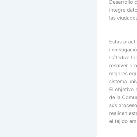
Desarrollo 
integre dat
las ciudades
Estas práct
investigació
Cátedra: fo
resolver pr
mejores equ
sistema univ
El objetivo
de la Comun
sus procesos
realicen es
el tejido em