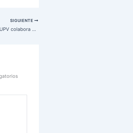
SIGUIENTE
La Cátedra ENIA-UPV colabora en la competición de programación Codewars CP-UPV 2024
gatorios