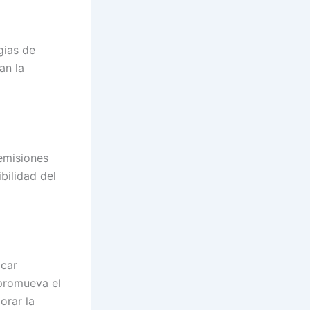
egias de
an la
 emisiones
bilidad del
icar
 promueva el
orar la