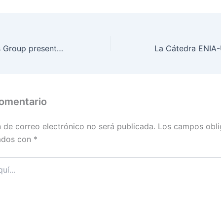
La UPV y Nunsys Group presentan la Cátedra ENIA-UPV para formar a la nueva generación de expertos en IA sostenible
comentario
n de correo electrónico no será publicada.
Los campos obli
ados con
*