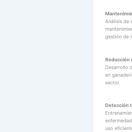
Mantenimien
Análisis de 
mantenimient
gestión de i
Reducción 
Desarrollo 
en ganaderí
sector.
Detección 
Entrenamien
enfermedade
uso eficien